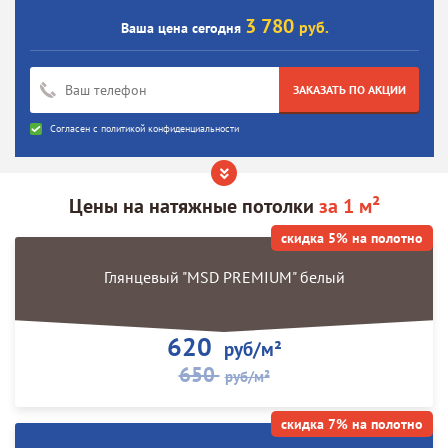
3 780
руб.
Ваша цена сегодня
ЗАКАЗАТЬ ПО АКЦИИ
Согласен с
политикой конфиденциальности
Цены на
натяжные потолки
за 1 м²
скидка 5% на полотно
Глянцевый "MSD PREMIUM" белый
620
руб/м²
650
руб/м²
скидка 7% на полотно