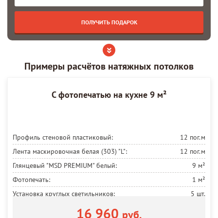
Примеры расчётов натяжных потолков
С фотопечатью на кухне 9 м²
Профиль стеновой пластиковый:
12 пог.м
Лента маскировочная белая (303) "L":
12 пог.м
Глянцевый "MSD PREMIUM" белый:
9 м²
Фотопечать:
1 м²
Установка круглых светильников:
5 шт.
Электропроводка:
5 м
16 960
руб.